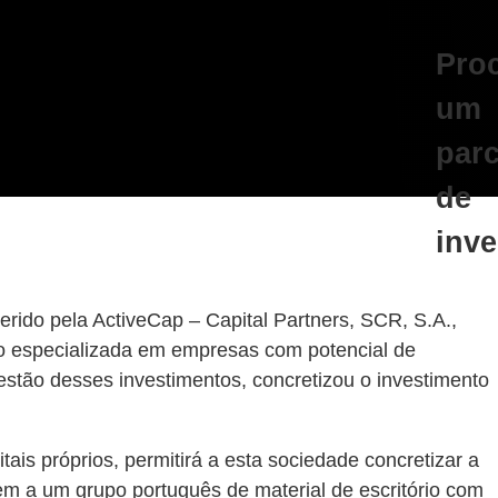
Pro
um
parc
de
inv
erido pela ActiveCap – Capital Partners, SCR, S.A.,
co especializada em empresas com potencial de
stão desses investimentos, concretizou o investimento
tais próprios, permitirá a esta sociedade concretizar a
gem a um grupo português de material de escritório com