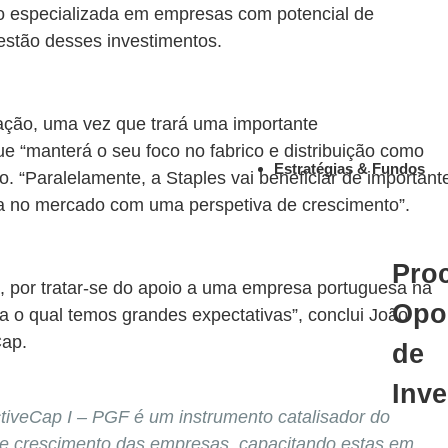
co especializada em empresas com potencial de
estão desses investimentos.
ção, uma vez que trará uma importante
 “manterá o seu foco no fabrico e distribuição como
Estratégias & Fundos
o. “Paralelamente, a Staples vai beneficiar de important
ça no mercado com uma perspetiva de crescimento”.
Pro
, por tratar-se do apoio a uma empresa portuguesa na
Opo
a o qual temos grandes expectativas”, conclui João
Cap.
de
Inv
tiveCap I – PGF é um instrumento catalisador do
de crescimento das empresas, capacitando estas em