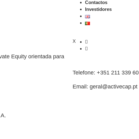
Contactos
Investidores
X
vate Equity orientada para
Telefone: +351 211 339 6
Email: geral@activecap.pt
.A.