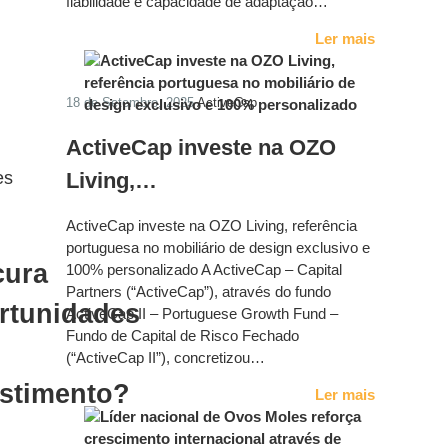
fiabilidade e capacidade de adaptação…
Ler mais
18 de Setembro, 2025
ActiveCap
ActiveCap investe na OZO
Living,…
es
ActiveCap investe na OZO Living, referência
portuguesa no mobiliário de design exclusivo e
cura
100% personalizado A ActiveCap – Capital
Partners (“ActiveCap”), através do fundo
rtunidades
ActiveCap II – Portuguese Growth Fund –
Fundo de Capital de Risco Fechado
(“ActiveCap II”), concretizou…
estimento?
Ler mais