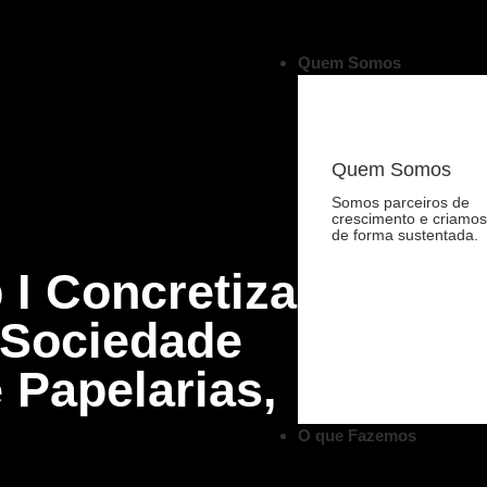
Quem Somos
Quem Somos
Somos parceiros de
crescimento e criamos
de forma sustentada.
 I Concretiza
 Sociedade
 Papelarias,
O que Fazemos