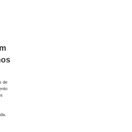
em
os
s de
ento
os
da.