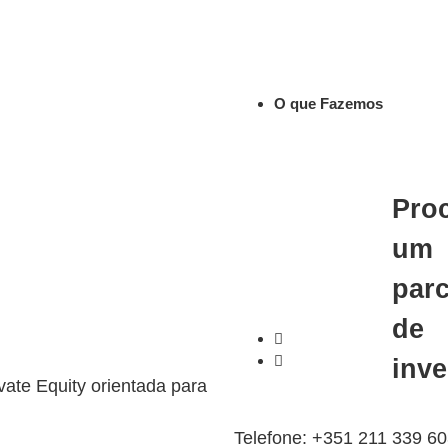
O que Fazemos
Pro
um
parc
de
inv
vate Equity orientada para
Telefone: +351 211 339 6