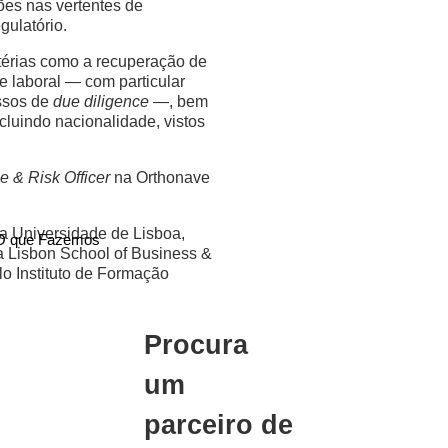
es nas vertentes de
gulatório.
térias como a recuperação de
 e laboral — com particular
ssos de
due diligence
—, bem
ncluindo nacionalidade, vistos
 & Risk Officer
na Orthonave
da Universidade de Lisboa,
O que Fazemos
a Lisbon School of Business &
 Instituto de Formação
Procura
um
parceiro de